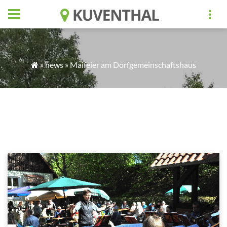
»
news
» Maifeier am Dorfgemeinschaftshaus